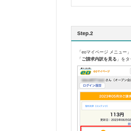
Step.2
「eoマイページ メニュー
「
ご請求内訳を見る
」をタ