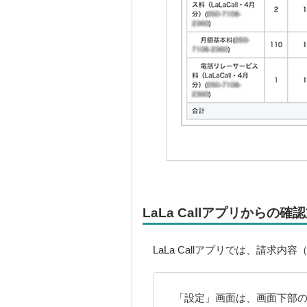
LaLa Callアプリからの確
LaLa Callアプリでは、請求
「設定」画面は、画面下部